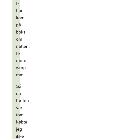
fx
hun
kom
på
boks
om
natten,
fik
mere
wrap
mm.
Så
da
bøtten
var
tom
købte
jeg
ikke