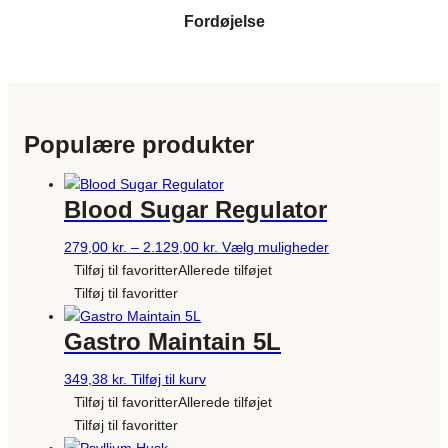
Fordøjelse
Populære produkter
Blood Sugar Regulator
Prisinterval:
Dette
279,00
kr.
–
2.129,00
kr.
Vælg muligheder
279,00 kr.
vare
Tilføj til favoritter
Allerede tilføjet
til
har
Tilføj til favoritter
2.129,00 kr.
flere
Gastro Maintain 5L
varianter.
Mulighederne
349,38
kr.
Tilføj til kurv
kan
Tilføj til favoritter
Allerede tilføjet
vælges
Tilføj til favoritter
på