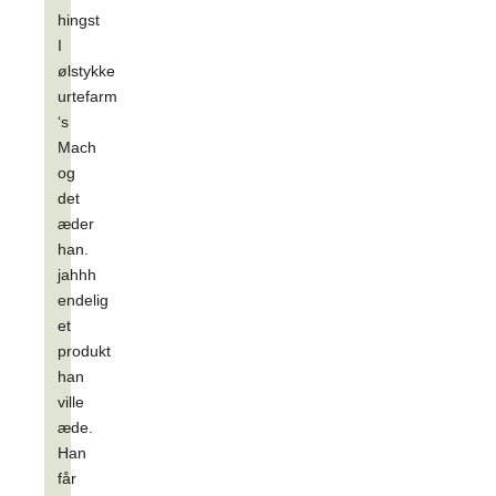
hingst
I
ølstykke
urtefarm
‘s
Mach
og
det
æder
han.
jahhh
endelig
et
produkt
han
ville
æde.
Han
får