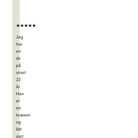
★★★★★
Jeg
har
en
dv
på
snart
22
år.
Han
er
en
kræsen
og
lidt
sart