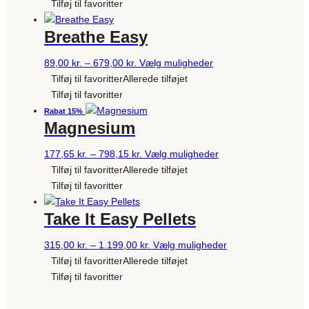
til
har
Tilføj til favoritter
1.119,00 kr.
flere
Breathe Easy
varianter.
Mulighederne
Prisinterval:
Dette
89,00
kr.
–
679,00
kr.
Vælg muligheder
kan
89,00 kr.
vare
Tilføj til favoritter
Allerede tilføjet
vælges
til
har
Tilføj til favoritter
på
679,00 kr.
flere
Rabat 15%
varesiden
Magnesium
varianter.
Mulighederne
Prisinterval:
Dette
177,65
kr.
–
798,15
kr.
Vælg muligheder
kan
177,65 kr.
vare
Tilføj til favoritter
Allerede tilføjet
vælges
til
har
Tilføj til favoritter
på
798,15 kr.
flere
varesiden
Take It Easy Pellets
varianter.
Mulighederne
Prisinterval:
Dette
315,00
kr.
–
1.199,00
kr.
Vælg muligheder
kan
315,00 kr.
vare
Tilføj til favoritter
Allerede tilføjet
vælges
til
har
Tilføj til favoritter
på
1.199,00 kr.
flere
varesiden
varianter.