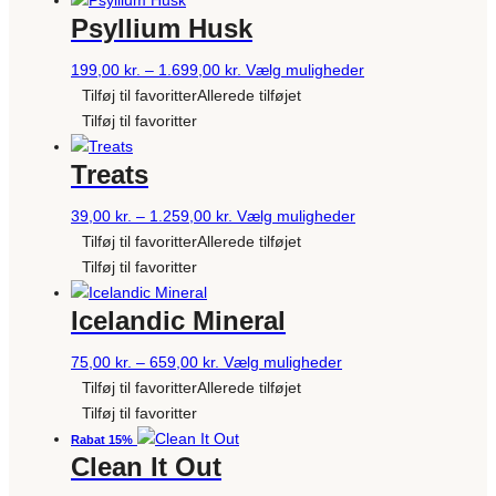
varesiden
Psyllium Husk
Prisinterval:
Dette
199,00
kr.
–
1.699,00
kr.
Vælg muligheder
199,00 kr.
vare
Tilføj til favoritter
Allerede tilføjet
til
har
Tilføj til favoritter
1.699,00 kr.
flere
Treats
varianter.
Mulighederne
Prisinterval:
Dette
39,00
kr.
–
1.259,00
kr.
Vælg muligheder
kan
39,00 kr.
vare
Tilføj til favoritter
Allerede tilføjet
vælges
til
har
Tilføj til favoritter
på
1.259,00 kr.
flere
varesiden
Icelandic Mineral
varianter.
Mulighederne
Prisinterval:
Dette
75,00
kr.
–
659,00
kr.
Vælg muligheder
kan
75,00 kr.
vare
Tilføj til favoritter
Allerede tilføjet
vælges
til
har
Tilføj til favoritter
på
659,00 kr.
flere
Rabat 15%
varesiden
Clean It Out
varianter.
Mulighederne