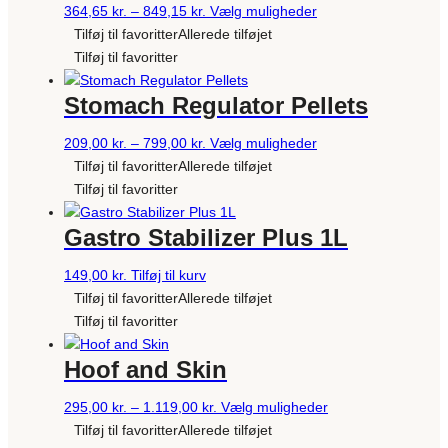
Prisinterval:
Dette
364,65
kr.
–
849,15
kr.
Vælg muligheder
kan
364,65 kr.
vare
Tilføj til favoritter
Allerede tilføjet
vælges
til
har
Tilføj til favoritter
på
849,15 kr.
flere
varesiden
Stomach Regulator Pellets
varianter.
Mulighederne
Prisinterval:
Dette
209,00
kr.
–
799,00
kr.
Vælg muligheder
kan
209,00 kr.
vare
Tilføj til favoritter
Allerede tilføjet
vælges
til
har
Tilføj til favoritter
på
799,00 kr.
flere
varesiden
Gastro Stabilizer Plus 1L
varianter.
Mulighederne
149,00
kr.
Tilføj til kurv
kan
Tilføj til favoritter
Allerede tilføjet
vælges
Tilføj til favoritter
på
varesiden
Hoof and Skin
Prisinterval:
Dette
295,00
kr.
–
1.119,00
kr.
Vælg muligheder
295,00 kr.
vare
Tilføj til favoritter
Allerede tilføjet