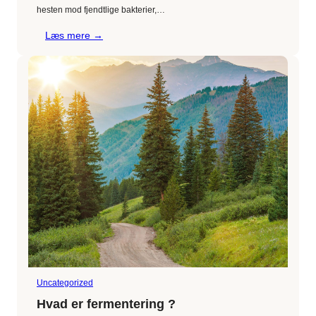
hesten mod fjendtlige bakterier,…
:
Læs mere →
Hestens
immunforsvar
Uncategorized
Hvad er fermentering ?