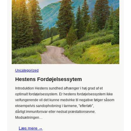
–
og
vigtigheden
af
disse
Uncategorized
Hestens Fordøjelsessytem
Introduktion Hestens sundhed afhænger i høj grad af et
optimalt fordøjelsessystem. Er hestens fordøjelsessystem ikke
velfungerende vil det kunne medvirke til negative følger såsom
eksempelvis sandophobning i tarmene, ”efterløb”,
dårligt immunforsvar eller nedsat præstationsevne.
Modsætningen…
:
Læs mere →