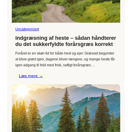
Uncategorized
Indgræsning af heste – sådan håndterer
du det sukkerfyldte forårsgræs korrekt
Foråret er en skøn tid for både hest og ejer. Græsset begynder
at blive grønt igen, dagene bliver længere, og mange heste får
igen adgang til fold med frisk, saftigt forårsgræs.…
:
Læs mere →
Indgræsning
af
heste
–
sådan
håndterer
du
det