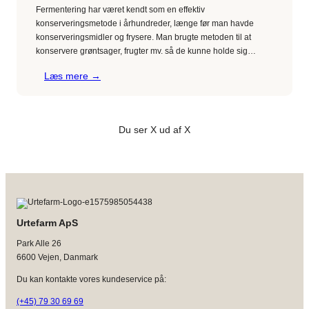
Fermentering har været kendt som en effektiv
konserveringsmetode i århundreder, længe før man havde
konserveringsmidler og frysere. Man brugte metoden til at
konservere grøntsager, frugter mv. så de kunne holde sig…
:
Læs mere →
Hvad
er
fermentering
Du ser X ud af X
?
Urtefarm ApS
Park Alle 26
6600 Vejen, Danmark
Du kan kontakte vores kundeservice på:
(+45) 79 30 69 69