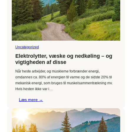
sukkerfyldte
forårsgræs
korrekt
Uncategorized
Elektrolytter, væske og nedkøling – og
vigtigheden af disse
Når heste arbejder, og musklerne forbrænder energi,
omdannes ca. 80% af energien til varme og de sidste 20% til
mekanisk energi, som bruges til muskelsammentrækning mv.
Hvis hesten ikke var i…
:
Læs mere →
Elektrolytter,
væske
og
nedkøling