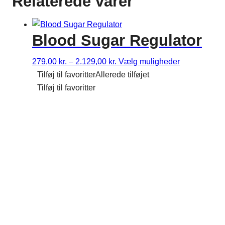
Relaterede varer
Blood Sugar Regulator
Prisinterval:
Dette
279,00
kr.
–
2.129,00
kr.
Vælg muligheder
279,00 kr.
vare
Tilføj til favoritter
Allerede tilføjet
til
har
Tilføj til favoritter
2.129,00 kr.
flere
varianter.
Mulighedern
kan
vælges
på
varesiden