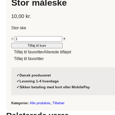
Stor måleske
10,00
kr.
Stor ske
Stor
–
+
måleske
Tilføj til kurv
antal
Tilføj til favoritter
Allerede tilføjet
Tilføj til favoritter
✓
Dansk produceret
✓
Levering 1-4 hverdage
✓
Sikker betaling med kort eller MobilePay
Kategorier:
Alle produkter
,
Tilbehør