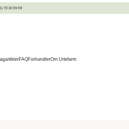
5) 79 30 69 69
agartikler
FAQ
Forhandler
Om Urtefarm