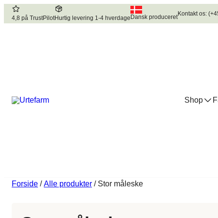
Kontakt os: (+4
Dansk produceret
4,8 på TrustPilot
Hurtig levering 1-4 hverdage
Shop
F
Forside
/
Alle produkter
/ Stor måleske