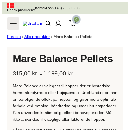
Kontakt os: (+45) 79 30 69 69
Dansk produceret
0
Forside
/
Alle produkter
/ Mare Balance Pellets
Mare Balance Pellets
Prisinterval:
315,00
kr.
1.199,00
kr.
–
315,00 kr.
til
Mare Balance er velegnet til hopper der er hysteriske,
1.199,00 kr.
hormonforstyrrede eller højspændte. Urteblandingen har
en beroligende effekt på hoppen og giver mere optimale
forhold ved træning, håndtering og under brunstperioder.
Kan anvendes kontinuerligt eller i behovsperioder. Må
ikke anvendes til drægtige eller lakterende hopper.
Fåes i én enkelt pose a 1 kg eller i én kasse á 4 poser (4