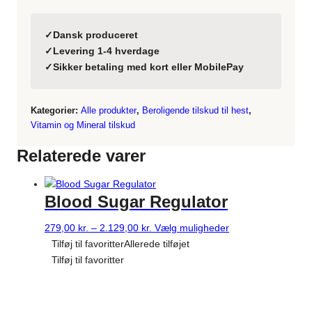
✓
Dansk produceret
✓
Levering 1-4 hverdage
✓
Sikker betaling med kort eller MobilePay
Kategorier:
Alle produkter
,
Beroligende tilskud til hest
,
Vitamin og Mineral tilskud
Relaterede varer
Blood Sugar Regulator
Prisinterval:
Dette
279,00
kr.
–
2.129,00
kr.
Vælg muligheder
279,00 kr.
vare
Tilføj til favoritter
Allerede tilføjet
til
har
Tilføj til favoritter
2.129,00 kr.
flere
varianter.
Mulighederne