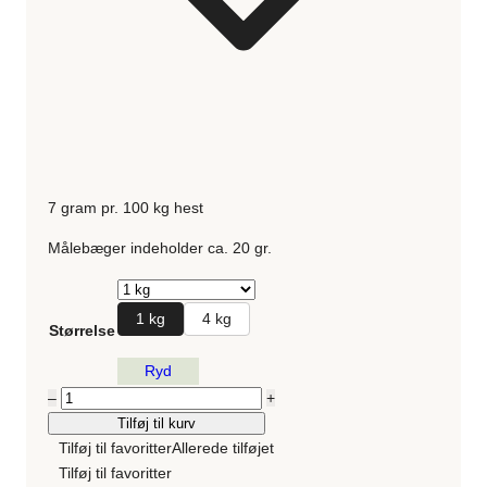
7 gram pr. 100 kg hest
Målebæger indeholder ca. 20 gr.
1 kg
4 kg
Størrelse
Ryd
Mare
–
+
Balance
Tilføj til kurv
Pellets
Tilføj til favoritter
Allerede tilføjet
antal
Tilføj til favoritter